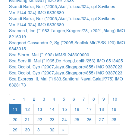
Brattvaag,Moss/41) IMO 8912338
Skandi Barra, Nor (*2005,Aker,Tulcea/324, cpl Soviknes
Verft/144-324) IMO 9330680
Skandi Barra, Nor (*2005,Aker,Tulcea/324, cpl Soviknes
Verft/144-324) IMO 9330680
Seamec I, Ind (*1983,Tangen,Kragero/78, +2021,Alang) IMO
8216019
Seagood Cassandra 2, Sg (*2005,Sealink,Miri/SSS 120) IMO
9343015
Sea Storm, Mal (*1992) MMSI 248600000
Sea Serv III, Mal (*1965,De Hoop,Lobith/256) IMO 6513425
Sea Ocelot, Cyp (*2007,Jaya,Singapore/855) IMO 9387023
Sea Ocelot, Cyp (*2007,Jaya,Singapore/855) IMO 9387023
Sea Express III, Mal (*1983,Santierul Naval,Galati/775) IMO
8328173
«
1
2
3
4
5
6
7
8
9
10
11
12
13
14
15
16
17
18
19
20
21
22
23
24
25
26
27
28
29
30
31
32
»