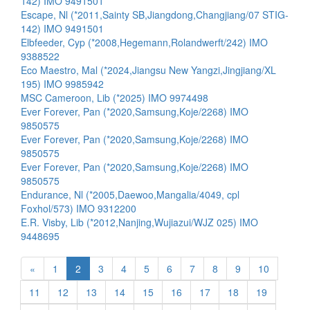
142) IMO 9491501
Escape, Nl (*2011,Sainty SB,Jiangdong,Changjiang/07 STIG-
142) IMO 9491501
Elbfeeder, Cyp (*2008,Hegemann,Rolandwerft/242) IMO
9388522
Eco Maestro, Mal (*2024,Jiangsu New Yangzi,Jingjiang/XL
195) IMO 9985942
MSC Cameroon, Lib (*2025) IMO 9974498
Ever Forever, Pan (*2020,Samsung,Koje/2268) IMO
9850575
Ever Forever, Pan (*2020,Samsung,Koje/2268) IMO
9850575
Ever Forever, Pan (*2020,Samsung,Koje/2268) IMO
9850575
Endurance, Nl (*2005,Daewoo,Mangalia/4049, cpl
Foxhol/573) IMO 9312200
E.R. Visby, Lib (*2012,Nanjing,Wujiazui/WJZ 025) IMO
9448695
«
1
2
3
4
5
6
7
8
9
10
11
12
13
14
15
16
17
18
19