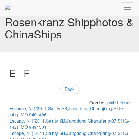
Toggl
navig
Rosenkranz Shipphotos &
ChinaShips
E - F
Back
Order by:
Updated
|
Name
Essence, Nl (*2011,Sainty SB,Jiangdong,Changjiang/STIG
141) IMO 9491496
Escape, Nl (*2011,Sainty SB,Jiangdong,Changjiang/07 STIG-
142) IMO 9491501
Escape, Nl (*2011,Sainty SB,Jiangdong,Changjiang/07 STIG-