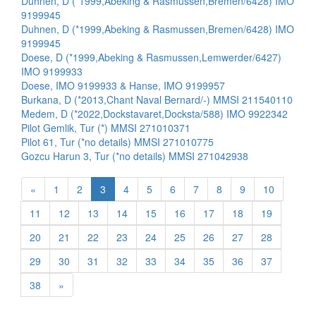
Duhnen, D (*1999,Abeking & Rasmussen,Bremen/6428) IMO
9199945
Duhnen, D (*1999,Abeking & Rasmussen,Bremen/6428) IMO
9199945
Doese, D (*1999,Abeking & Rasmussen,Lemwerder/6427)
IMO 9199933
Doese, IMO 9199933 & Hanse, IMO 9199957
Burkana, D (*2013,Chant Naval Bernard/-) MMSI 211540110
Medem, D (*2022,Dockstavaret,Docksta/588) IMO 9922342
Pilot Gemlik, Tur (*) MMSI 271010371
Pilot 61, Tur (*no details) MMSI 271010775
Gozcu Harun 3, Tur (*no details) MMSI 271042938
«
1
2
3
4
5
6
7
8
9
10
11
12
13
14
15
16
17
18
19
20
21
22
23
24
25
26
27
28
29
30
31
32
33
34
35
36
37
38
»