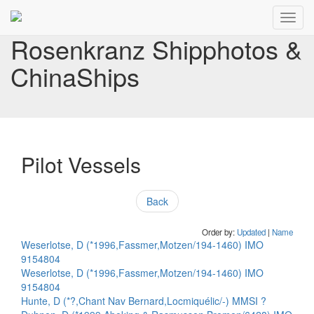
Toggl
navig
Rosenkranz Shipphotos &
ChinaShips
Pilot Vessels
Back
Order by:
Updated
|
Name
Weserlotse, D (*1996,Fassmer,Motzen/194-1460) IMO
9154804
Weserlotse, D (*1996,Fassmer,Motzen/194-1460) IMO
9154804
Hunte, D (*?,Chant Nav Bernard,Locmiquélic/-) MMSI ?