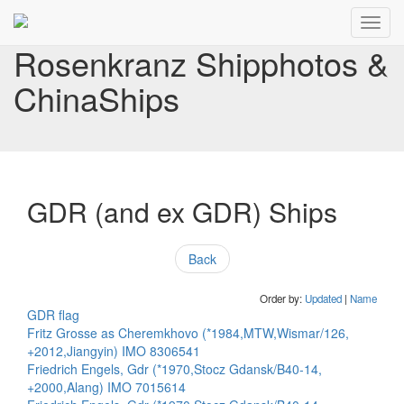
Toggl
navig
Rosenkranz Shipphotos &
ChinaShips
GDR (and ex GDR) Ships
Back
Order by:
Updated
|
Name
GDR flag
Fritz Grosse as Cheremkhovo (*1984,MTW,Wismar/126,
+2012,Jiangyin) IMO 8306541
Friedrich Engels, Gdr (*1970,Stocz Gdansk/B40-14,
+2000,Alang) IMO 7015614