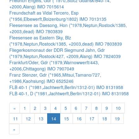
Friedrich Engels, Gdr (*1970,Stocz Gdansk/B40-14,
+2000,Alang) IMO 7015614
Freundschaft as Vidal Tercero, Esp
(*1956,Elbewerft,Boizenburg/1802) IMO 7013135
Fleesensee as Daesong, Hon (*1978,Neptun,Rostock/1385,
+2003,dead) IMO 7803839
Fleesensee as Eastern Sky, Blz
(*1978,Neptun,Rostock/1385, +2003,dead) IMO 7803839
Fliegerkosmonaut der DDR Siegmund Jahn, Gdr
(*1979,Neptun,Rostock/427, +2009,Alang) IMO 7824039
Frankfurt/Oder, Gdr (*1979,Warnowwerft/443,
+2006,Chittagong) IMO 7907049
Franz Stenzer, Gdr (*1965,Mitsui,Tamano/727,
+1986,Kaohsiung) IMO 6525246
FLB 40-1 (*1981,Jachtwerft,Berlin/1312-01) IMO 8131958
FLB 40-1, D (*1981,Jachtwerft,Berlin/1312-01) IMO 8131958
«
1
2
3
4
5
6
7
8
9
10
11
12
13
14
15
16
17
18
19
»