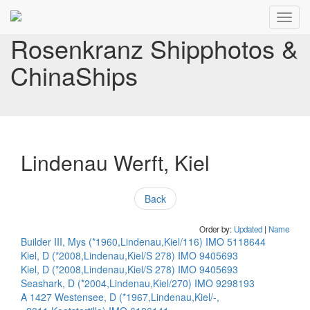
Toggl
navig
Rosenkranz Shipphotos &
ChinaShips
Lindenau Werft, Kiel
Back
Order by:
Updated
|
Name
Builder III, Mys (*1960,Lindenau,Kiel/116) IMO 5118644
Kiel, D (*2008,Lindenau,Kiel/S 278) IMO 9405693
Kiel, D (*2008,Lindenau,Kiel/S 278) IMO 9405693
Seashark, D (*2004,Lindenau,Kiel/270) IMO 9298193
A 1427 Westensee, D (*1967,Lindenau,Kiel/-,