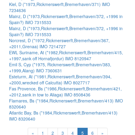
Kiel, D (*1973,Rickmerswerft,Bremerhaven/371) IMO
7234636
Mainz, D (*1973,Rickmerswerft,Bremerhaven/372, +1996 in
Spain?) IMO 7315533
Mainz, D (*1973,Rickmerswerft,Bremerhaven/372, +1996 in
Spain?) IMO 7315533
Norcrest, D (*1972,Rickmerswerft,Bremerhaven/367,
+2011,Grenaa) IMO 7214727
EWL Suriname, At (*1982,Rickmerswerft,Bremerhaven/415,
+1997,sank off Hornafjordur) IMO 8120947
Emil S, Cyp (*1975, Rickmerswerft,Bremerhaven/383,
+1999,Alang) IMO 7360631
Esteturm, At (*1981,Rickmerswerft,Bremerhaven/394,
+2000,wrecked off Calcutta) IMO 8027717
Fas Provence, Bs (*1986,Rickmerswerft,Bremerhaven/421,
+2012,sank in tow to Aliaga) IMO 8508436
Flamares, Bs (*1984,Rickmerswerft,Bremerhaven/413) IMO
8320640
Atlantic Bay, Bs (*1984,Rickmerswerft,Bremerhaven/413)
IMO 8320640
«
1
2
3
4
5
6
»