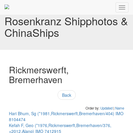
Toggl
navig
Rosenkranz Shipphotos &
ChinaShips
Rickmerswerft,
Bremerhaven
Back
Order by:
Updated
|
Name
Hari Bhum, Sg (*1981,Rickmerswerft,Bremerhaven/404) IMO
8104474
Kefah F, Geo (*1976,Rickmerswerft,Bremerhaven/376,
+2012,Alang) IMO 7412915