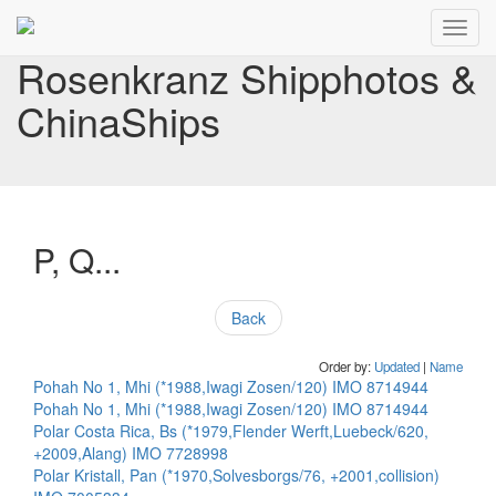
Toggl
navig
Rosenkranz Shipphotos &
ChinaShips
P, Q...
Back
Order by:
Updated
|
Name
Pohah No 1, Mhi (*1988,Iwagi Zosen/120) IMO 8714944
Pohah No 1, Mhi (*1988,Iwagi Zosen/120) IMO 8714944
Polar Costa Rica, Bs (*1979,Flender Werft,Luebeck/620,
+2009,Alang) IMO 7728998
Polar Kristall, Pan (*1970,Solvesborgs/76, +2001,collision)