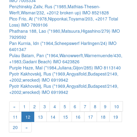
IMO 7005334
Penzhinskiy Zaliv, Rus (*1985,Mathias-Thesen-
Werft,Wismar/232, +2012 broken up) IMO 8521828
Pico Frio, At (*1978,Nipponkai,Toyama/203, +2017 Total
Loss) IMO 7809106
Phathana 188, Lao (*1980,Matsuura,Higashino/279) IMO
7929592
Pan Kurnia, Idn (*1964,Scheepswerf Harlingen/24) IMO
6401347
Pulau Batam, Pan (*1964,Wanowwerft,Warnemuende/430,
+1983,Gadani Beach) IMO 6423826
Purple Haze, Mal (*1984,Juliana,Gijon/285) IMO 8113140
Pyotr Kakhovskij, Rus (*1969,Angyalfold,Budapest/2149,
+2002,wrecked) IMO 6919942
Pyotr Kakhovskij, Rus (*1969,Angyalfold,Budapest/2149,
+2002,wrecked) IMO 6919942
«
1
2
3
4
5
6
7
8
9
10
11
12
13
14
15
16
17
18
19
20
»